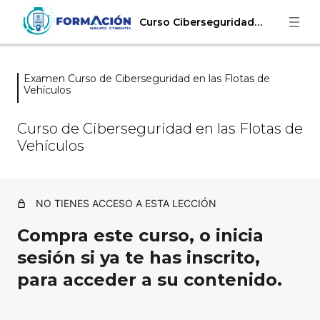
Curso Ciberseguridad Flotas de Vehículos
Examen Curso de Ciberseguridad en las Flotas de
Módulo 1: Las flotas de vehículos:
Vehículos
El vehículo conectado
Curso de Ciberseguridad en las Flotas de
1 lección
Módulo 2: Las flotas de vehículos:
Vehículos
Aspectos organizativos y
operaciones de un SGF
NO TIENES ACCESO A ESTA LECCIÓN
1 lección
Módulo 3: Las flotas de vehículos:
Compra este curso, o inicia
Medios tecnológicos empleados
sesión si ya te has inscrito,
1 lección
para acceder a su contenido.
Módulo 4: Las flotas de vehículos:
Objetivos de los