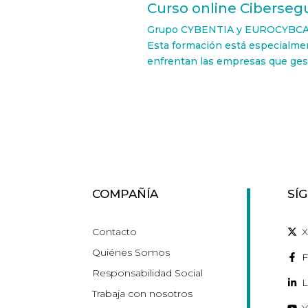
Curso online Cibersegu
Grupo CYBENTIA y EUROCYBCAR, l
Esta formación está especialmen
enfrentan las empresas que gesti
COMPAÑÍA
SÍ
Contacto
X
Quiénes Somos
F
Responsabilidad Social
L
Trabaja con nosotros
Y