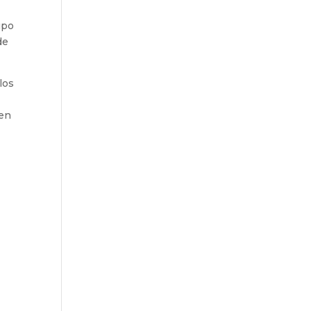
upo
de
los
 en