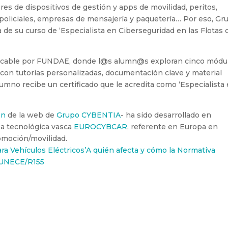
res de dispositivos de gestión y apps de movilidad, peritos,
policiales, empresas de mensajería y paquetería… Por eso, Gr
e su curso de ‘Especialista en Ciberseguridad en las Flotas 
ificable por FUNDAE, donde l@s alumn@s exploran cinco módu
con tutorías personalizadas, documentación clave y material
 alumno recibe un certificado que le acredita como ‘Especialista
ón
de la web de
Grupo CYBENTIA
- ha sido desarrollado en
sa tecnológica vasca
EUROCYBCAR
, referente en Europa en
tomoción/movilidad.
ra Vehículos Eléctricos’
A quién afecta y cómo la Normativa
s UNECE/R155