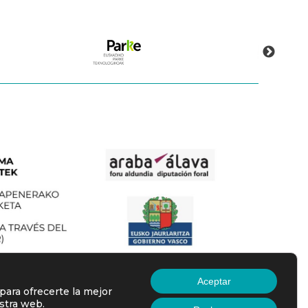
Aceptar
para ofrecerte la mejor
stra web.